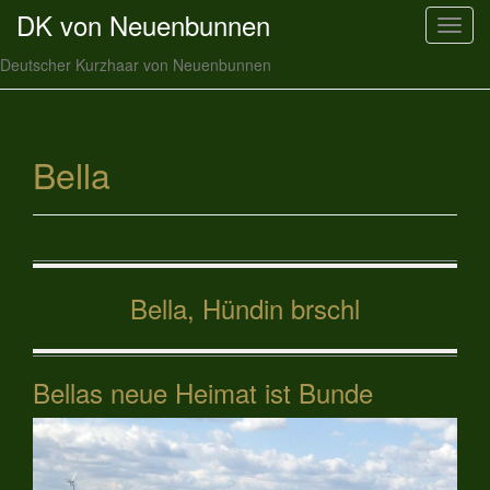
DK von Neuenbunnen
T
o
Deutscher Kurzhaar von Neuenbunnen
g
g
l
e
Bella
n
a
v
i
g
Bella, Hündin brschl
a
t
i
o
Bellas neue Heimat ist Bunde
n