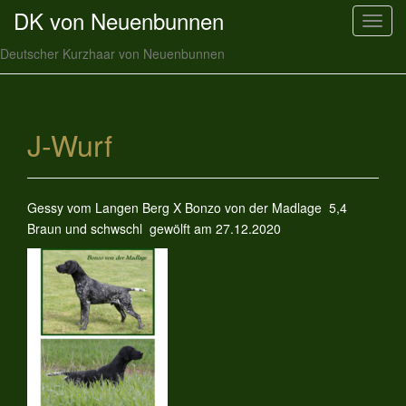
DK von Neuenbunnen
T
o
Deutscher Kurzhaar von Neuenbunnen
g
g
l
e
J-Wurf
n
a
v
Gessy vom Langen Berg X Bonzo von der Madlage 5,4
i
Braun und schwschl gewölft am 27.12.2020
g
a
t
i
o
n