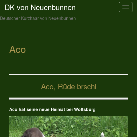
DK von Neuenbunnen
T
o
Deutscher Kurzhaar von Neuenbunnen
g
g
l
e
Aco
n
a
v
i
g
Aco, Rüde brschl
a
t
i
o
Aco hat seine neue Heimat bei Wolfsbur
g
n